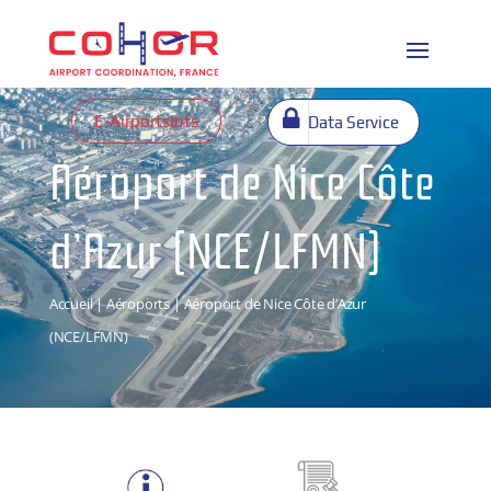
E-Airportslots
Data Service
Aéroport de Nice Côte
d’Azur (NCE/LFMN)
Accueil
|
Aéroports
| Aéroport de Nice Côte d’Azur
(NCE/LFMN)