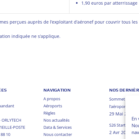
1,90 euros par atterrissage 
mes perçues auprès de l’exploitant d’aéronef pour couvrir tous les 
ation indiquée ne s’applique.
ÉES
NAVIGATION
NOS DERNIÈR
A propos
Sommet du G7 – 
mandant
Aéroports
l’aéroport de L
Règles
29 Mai 2026
En 
 – ORLYTECH
Nos actualités
Nou
S26 Start Of Se
VIEILLE-POSTE
Data & Services
nav
2 Avr 2026
5 88 10
Nous contacter