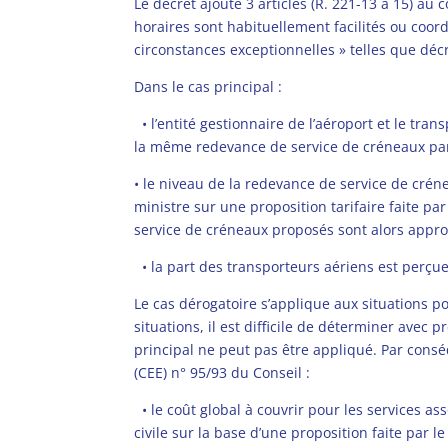
Le décret ajoute 3 articles (R. 221-13 à 15) au 
horaires sont habituellement facilités ou coor
circonstances exceptionnelles » telles que décri
Dans le cas principal :
•
l’entité gestionnaire de l’aéroport et le tr
la même redevance de service de créneaux par 
•
le niveau de la redevance de service de crénea
ministre sur une proposition tarifaire faite par
service de créneaux proposés sont alors appro
•
la part des transporteurs aériens est perçue
Le cas dérogatoire s’applique aux situations po
situations, il est difficile de déterminer avec
principal ne peut pas être appliqué. Par consé
(CEE) n° 95/93 du Conseil :
•
le coût global à couvrir pour les services as
civile sur la base d’une proposition faite par l