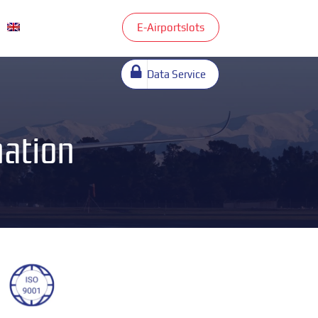
E-Airportslots
Data Service
nation