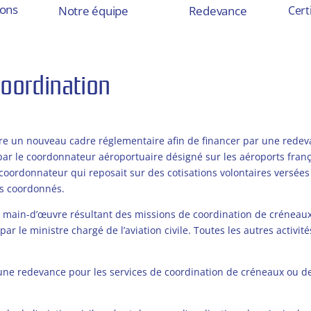
ions
Notre équipe
Redevance
Cert
coordination
acilitation d’horaires pour les aéroports français
ure un nouveau cadre réglementaire afin de financer par une rede
 par le coordonnateur aéroportuaire désigné sur les aéroports frança
oordonnateur qui reposait sur des cotisations volontaires versées
ts coordonnés.
de main-d’œuvre résultant des missions de coordination de créneaux
r le ministre chargé de l’aviation civile. Toutes les autres activi
une redevance pour les services de coordination de créneaux ou de 