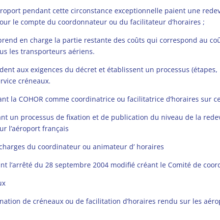
éroport pendant cette circonstance exceptionnelle paient une rede
pour le compte du coordonnateur ou du facilitateur d’horaires ;
 prend en charge la partie restante des coûts qui correspond au coû
us les transporteurs aériens.
ndent aux exigences du décret et établissent un processus (étapes,
ervice créneaux.
ant la COHOR comme coordinatrice ou facilitatrice d’horaires sur c
uant un processus de fixation et de publication du niveau de la red
ur l’aéroport français
es charges du coordinateur ou animateur d’
horaires
iant l’arrêté du 28 septembre 2004 modifié créant le Comité de coor
ux
ation de créneaux ou de facilitation d’horaires rendu sur les aérop