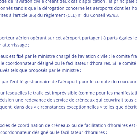
code de l’aviation civile créant deux cas d’application ; la principal
donnés tandis que la dérogation concerne les aéroports dont les ho
tes à l’article 3(6) du règlement (CEE) n° du Conseil 95/93.
ansporteur aérien opérant sur cet aéroport partagent à parts égales
atterrissage ;
ux est fixé par le ministre chargé de l’aviation civile : le comité 
 le coordonnateur désigné ou le facilitateur d’horaires. Si le comité 
uvés tels que proposés par le ministre ;
 par l’entité gestionnaire de l’aéroport pour le compte du coordonna
ur lesquelles le trafic est imprévisible (comme pour les manifestat
 précision une redevance de service de créneaux qui couvrirait tous 
quent, dans des « circonstances exceptionnelles » telles que décrit
sociés de coordination de créneaux ou de facilitation d’horaires est
e coordonnateur désigné ou le facilitateur d’horaires ;