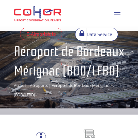
E-Airportslots
Data Service
Aéroport de Bordeaux
Mérignac (BOD/LFBD)
Accueil
|
Aéroports
| Aéroport de Bordeaux Mérignac
(BOD/LFBD)