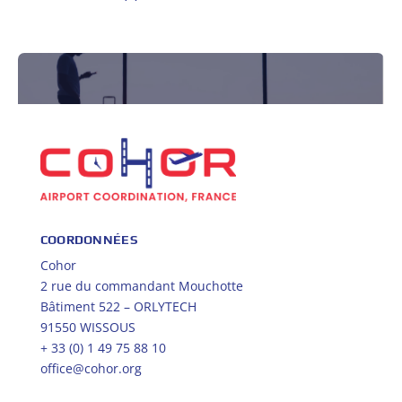
Être alerté
Recevoir une alerte mail lorsqu’un nouvel article est
publié
Email :
COORDONNÉES
Cohor
2 rue du commandant Mouchotte
Bâtiment 522 – ORLYTECH
91550 WISSOUS
+ 33 (0) 1 49 75 88 10
office@cohor.org