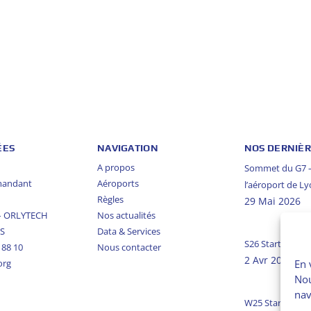
ÉES
NAVIGATION
NOS DERNIÈR
A propos
Sommet du G7 – 
mandant
Aéroports
l’aéroport de L
Règles
29 Mai 2026
 – ORLYTECH
Nos actualités
US
Data & Services
S26 Start Of Se
5 88 10
Nous contacter
2 Avr 2026
En 
org
Nou
nav
W25 Start Of Se