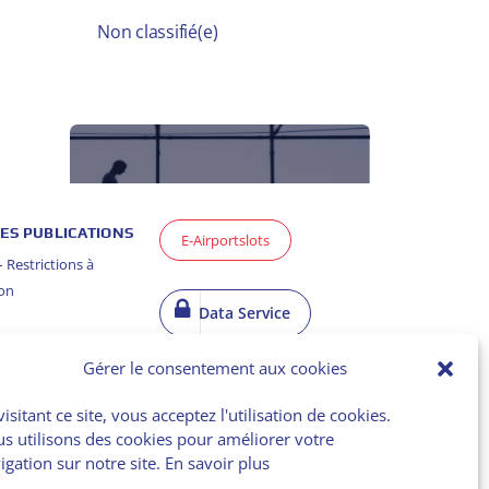
Non classifié(e)
Être alerté
ES PUBLICATIONS
E-Airportslots
Recevoir une alerte mail
Restrictions à
lorsqu’un nouvel article est
yon
publié
Data Service
Email :
Gérer le consentement aux cookies
ason Report
visitant ce site, vous acceptez l'utilisation de cookies.
s utilisons des cookies pour améliorer votre
igation sur notre site.
En savoir plus
ason Report