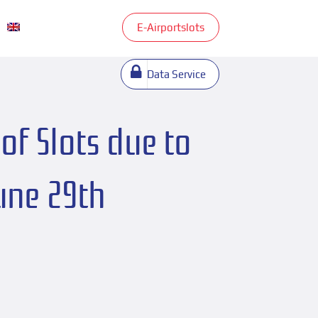
E-Airportslots
Data Service
of Slots due to
une 29th