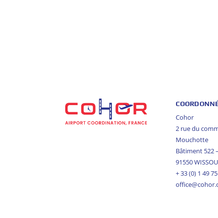
COORDONN
Cohor
2 rue du com
Mouchotte
Bâtiment 522
91550 WISSO
+ 33 (0) 1 49 7
office@cohor.